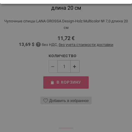
Чулочные спицы Design-Holz Multicolor № 7,0
длина 20 см
Чулочные спицы LANA GROSSA Design-Holz Multicolor № 7,0 длина 20
см
11,72 €
13,69 $
без НДС,
без учета стоимости доставки
КОЛИЧЕСТВО
В КОРЗИНУ
Добавить в избранное