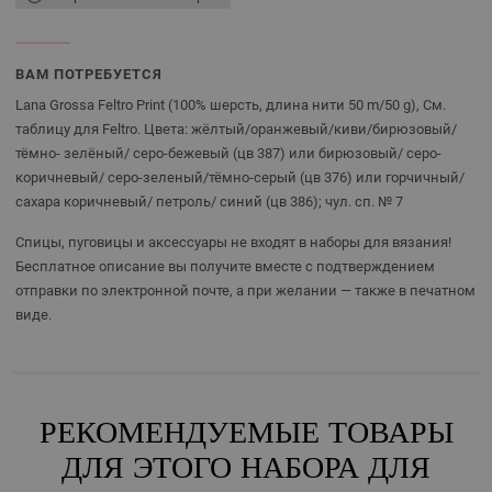
ВАМ ПОТРЕБУЕТСЯ
Lana Grossa Feltro Print (100% шерсть, длина нити 50 m/50 g), См.
таблицу для Feltro. Цвета: жёлтый/оранжевый/киви/бирюзовый/
тёмно- зелёный/ серо-бежевый (цв 387) или бирюзовый/ серо-
коричневый/ серо-зеленый/тёмно-серый (цв 376) или горчичный/
сахара коричневый/ петроль/ синий (цв 386); чул. сп. № 7
Спицы, пуговицы и аксессуары не входят в наборы для вязания!
Бесплатное описание вы получите вместе с подтверждением
отправки по электронной почте, а при желании — также в печатном
виде.
РЕКОМЕНДУЕМЫЕ ТОВАРЫ
ДЛЯ ЭТОГО НАБОРА ДЛЯ