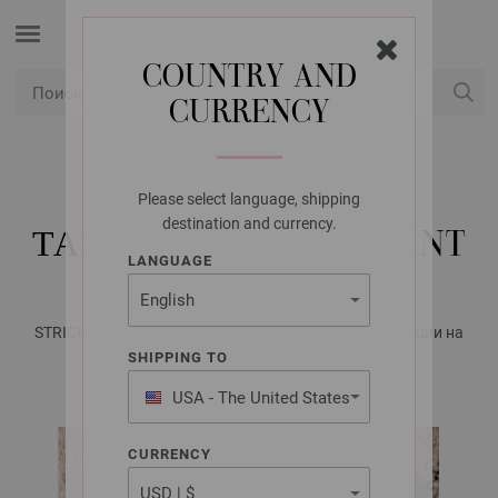
COUNTRY AND
CURRENCY
USD
Мой аккаунт
Please select language, shipping
LANA GROSSA
destination and currency.
ТАПОЧКИ FELTRO PRINT
LANGUAGE
STRICK & FILZ No. 14 - Журнал на немецком, инструкции на
русском языке | Модель 18
SHIPPING TO
USA - The United States
of America
CURRENCY