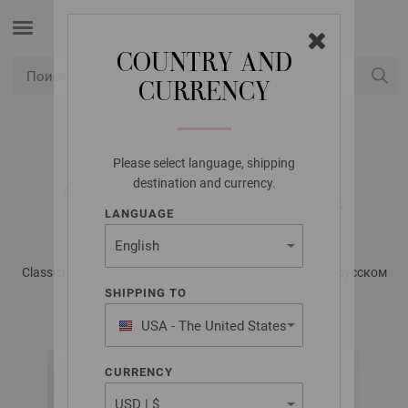
COUNTRY AND
CURRENCY
USD
Мой конт
Please select language, shipping
LANA GROSSA
destination and currency.
TOП COTTON WOOL
LANGUAGE
Classici No. 24 - Журнал на немецком, инструкции на русском
языке | Модель 12
SHIPPING TO
USA - The United States
of America
CURRENCY