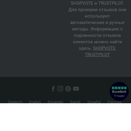
SHOPVOTE и TRUSTPILOT.
Для проверки отзывов они
используют
автоматические и ручные
методы. Информацию о
подлинности отзывов
клиентов можно найти
здесь:
SHOPVOTE
,
TRUSTPILOT
Deutsch
English
Bosanski
Dansk
Español
Français
Hrvatski
Italiano
Nederlands
Norsk
Русский
Srpski
Suomi
Svenska
© 2026 FILATI eCommerce GmbH