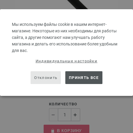
Мы используем файлы cookie в нашем интернет-
магазине. Некоторые из них необходимы для работы
сайта, а другие помогают нам улучшать работу
магазина и делать его использование более удобным
для вас.
Крючок алюминиевый с мягкой ручкой № 3,5
Индивидуальные настройки
Алюминиевый крючок LANA GROSSA с мягкой ручкой.
Размер крючка — 3,5 мм, длина — 15 см.
Отклонить
ПРИНЯТЬ ВСЕ
2,73 €
3,19 $
без НДС,
без учета стоимости доставки
КОЛИЧЕСТВО
В КОРЗИНУ