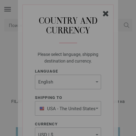
COUNTRY AND
CURRENCY
USD
Мой аккаунт
Please select language, shipping
LANA GROSSA
destination and currency.
ТОП LANDLUST
LANGUAGE
SOMMERSEIDE
SHIPPING TO
FILATI Häkeln No. 3 - Журнал на немецком, инструкции на
русском языке | Модель 10
USA - The United States
of America
CURRENCY