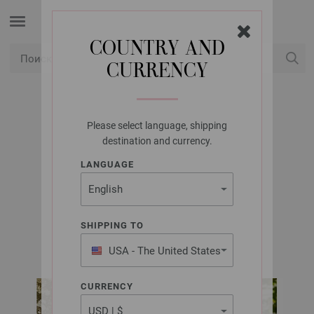
COUNTRY AND
CURRENCY
USD
Мой аккаунт
Please select language, shipping
LANA GROSSA
destination and currency.
ТОП LANDLUST
LANGUAGE
SOMMERSEIDE
SHIPPING TO
LANDLUST No. 4/2024 | Модель 1
USA - The United States
of America
CURRENCY