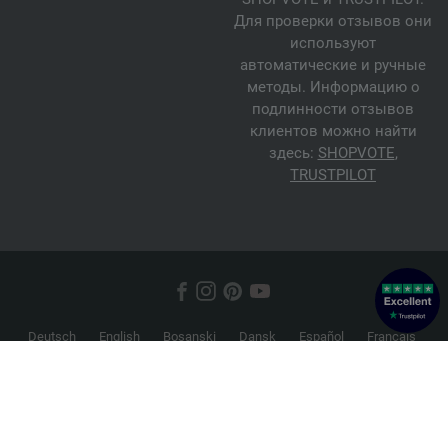
Для проверки отзывов они
используют
автоматические и ручные
методы. Информацию о
подлинности отзывов
клиентов можно найти
здесь:
SHOPVOTE
,
TRUSTPILOT
Deutsch
English
Bosanski
Dansk
Español
Français
Hrvatski
Italiano
Nederlands
Norsk
Русский
Srpski
Suomi
Svenska
© 2026 FILATI eCommerce GmbH