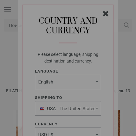
COUNTRY AND
CURRENCY
USD
Мой аккаунт
Please select language, shipping
LANA GROSSA
destination and currency.
ТОП ORGANICO
LANGUAGE
FILATI Häkeln No. 5 - инструкции на русском языке | Модель 19
SHIPPING TO
USA - The United States
of America
CURRENCY