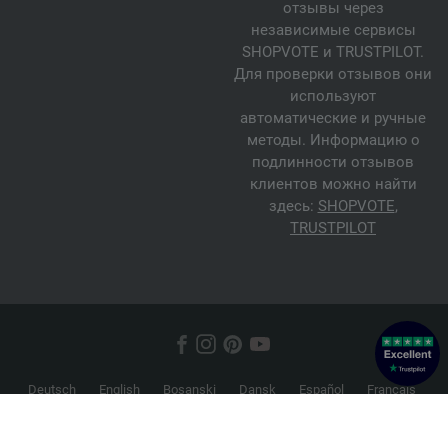
отзывы через
независимые сервисы
SHOPVOTE и TRUSTPILOT.
Для проверки отзывов они
используют
автоматические и ручные
методы. Информацию о
подлинности отзывов
клиентов можно найти
здесь:
SHOPVOTE
,
TRUSTPILOT
Deutsch
English
Bosanski
Dansk
Español
Français
Hrvatski
Italiano
Nederlands
Norsk
Русский
Srpski
Suomi
Svenska