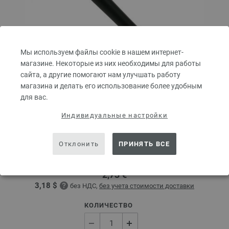
Мы используем файлы cookie в нашем интернет-
магазине. Некоторые из них необходимы для работы
сайта, а другие помогают нам улучшать работу
магазина и делать его использование более удобным
для вас.
Крючок алюминиевый с мягкой ручкой № 4,5
Индивидуальные настройки
Алюминиевый крючок LANA GROSSA с мягкой ручкой.
Отклонить
ПРИНЯТЬ ВСЕ
Размер крючка — 4,5 мм, длина — 15 см.
2,73 €
3,18 $
без НДС,
без учета стоимости доставки
КОЛИЧЕСТВО