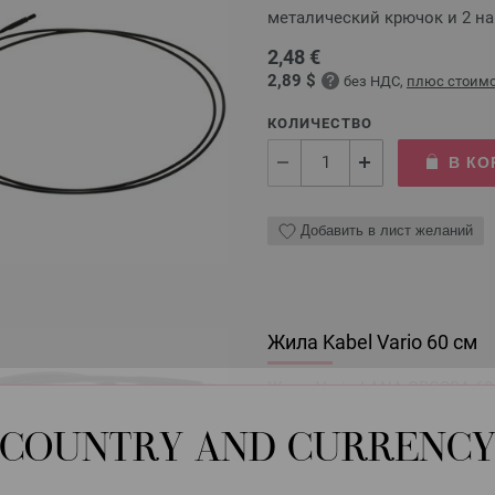
металический крючок и 2 н
2,48 €
2,89 $
без НДС,
плюс стоимо
КОЛИЧЕСТВО
В КО
Добавить в лист желаний
Жила Kabel Vario 60 см
Жила Vario LANA GROSSA 60 
включая металический крюч
COUNTRY AND CURRENC
2,48 €
2,89 $
без НДС,
плюс стоимо