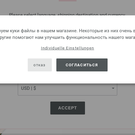
КОЛИЧЕСТВО
Please select language, shipping destination and currency.
В КО
LANGUAGE
уем куки файлы в нашем магазине. Некоторые из них очень в
другие помогают нам улучшить функциональность нашего мага
Добавить в лист желаний
Individuelle Einstellungen
SHIPPING TO
USA - The United States of America
отказ
СОГЛАСИТЬСЯ
Кончики Design-Holz Mult
CURRENCY
Кончики Design-Holz Multicol
5,84 €
6,82 $
без НДС,
плюс стоимо
ACCEPT
КОЛИЧЕСТВО
В КО