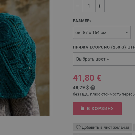
РАЗМЕР:
ПРЯЖА ECOPUNO (
250
G)
Цве
Выбрать цвет »
41,80 €
48,79 $
без НДС,
плюс стоимость перес
В КОРЗИНУ
Добавить в лист желаний