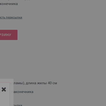
аконечника
сть пересылки
РЗИНУ
см (с игламы), длина жилы 40 см
ок и 2 наконечника
Y
сть пересылки