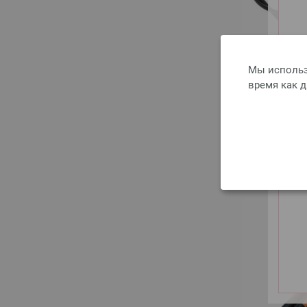
Мы использ
время как 