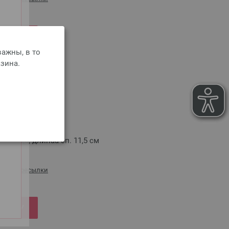
РЗИНУ
ажны, в то
зина.
icolor № 4,5
or № 4,5, длинаа сп. 11,5 см
сть пересылки
РЗИНУ