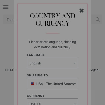
COUNTRY AND
CURRENCY
USD
Мой аккаунт
Please select language, shipping
LANA GROSSA
destination and currency.
ТРЯПОЧКА STAR
LANGUAGE
FILATI INFANTI No. 16 - инструкции на русском языке | Модель
52
SHIPPING TO
USA - The United States
of America
CURRENCY