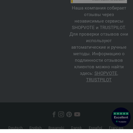
Наша компания собирает
отзывы через
независимые сервисы
SHOPVOTE и TRUSTPILOT.
Для проверки отзывов они
используют
автоматические и ручные
методы. Информацию о
подлинности отзывов
клиентов можно найти
здесь:
SHOPVOTE
,
TRUSTPILOT
Deutsch
English
Bosanski
Dansk
Español
Français