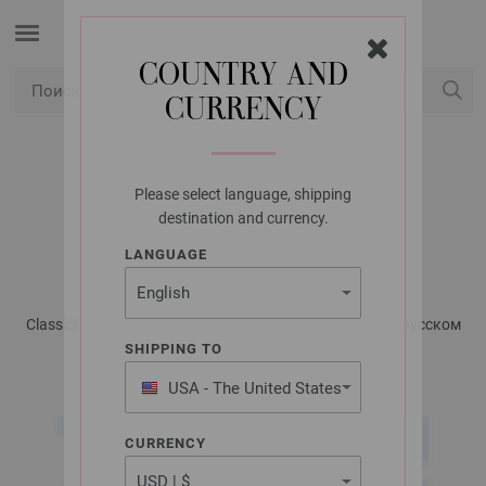
COUNTRY AND
CURRENCY
USD
Мой аккаунт
Please select language, shipping
LANA GROSSA
destination and currency.
ТУНИКА LINARTE
LANGUAGE
Classici No. 22 - Журнал на немецком, инструкции на русском
языке | Модель 15
SHIPPING TO
USA - The United States
of America
CURRENCY