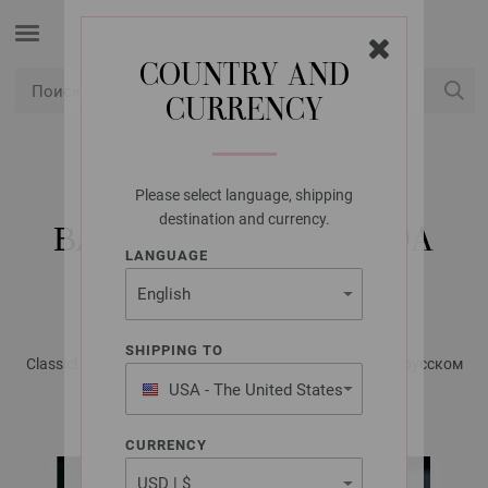
COUNTRY AND
CURRENCY
USD
Мой аккаунт
Please select language, shipping
LANA GROSSA
destination and currency.
ВАРЕЖКИ ALTA MODA
LANGUAGE
CASHMERE 16
SHIPPING TO
Classici No. 21 - Журнал на немецком, инструкции на русском
языке | Модель 24
USA - The United States
of America
CURRENCY