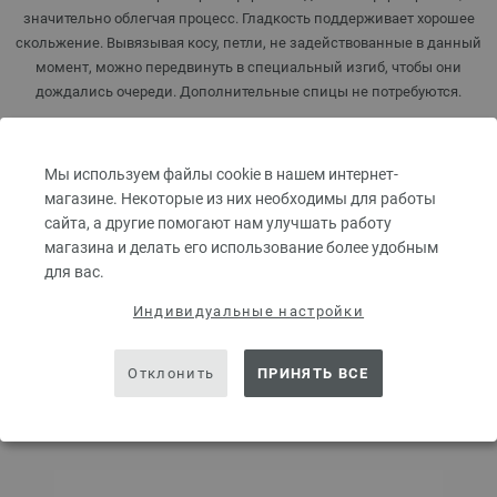
значительно облегчая процесс. Гладкость поддерживает хорошее
скольжение. Вывязывая косу, петли, не задействованные в данный
момент, можно передвинуть в специальный изгиб, чтобы они
дождались очереди. Дополнительные спицы не потребуются.
1,64 €
1,92 $
без НДС,
без учета стоимости доставки
Мы используем файлы cookie в нашем интернет-
магазине. Некоторые из них необходимы для работы
КОЛИЧЕСТВО
сайта, а другие помогают нам улучшать работу
магазина и делать его использование более удобным
для вас.
В КОРЗИНУ
Индивидуальные настройки
Добавить в избранное
Отклонить
ПРИНЯТЬ ВСЕ