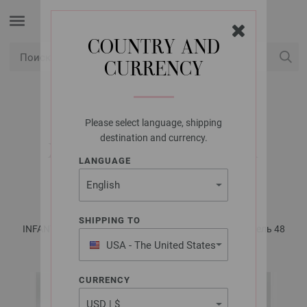
COUNTRY AND
CURRENCY
USD
Мой аккаунт
Please select language, shipping
LANA GROSSA
destination and currency.
ЖАКЕТ ALTA MODA
LANGUAGE
COTOLANA
SHIPPING TO
INFANTI No. 18 - инструкции на русском языке | Модель 48
USA - The United States
of America
CURRENCY