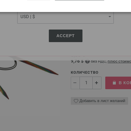
CURRENCY
Круговые спицы Design-H
ACCEPT
Круговые спицы из дерева L
8,36 €
9,76 $
без НДС,
плюс стоимо
КОЛИЧЕСТВО
В КО
Добавить в лист желаний