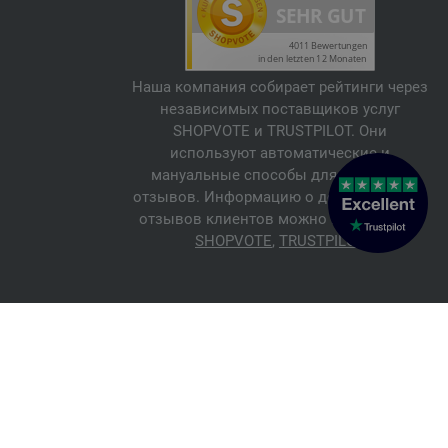
Наша компания собирает рейтинги через
независимых поставщиков услуг
SHOPVOTE и TRUSTPILOT. Они
используют автоматические и
мануальные способы для проверки
отзывов. Информацию о достоверности
отзывов клиентов можно найти здесь:
SHOPVOTE
,
TRUSTPILOT
© 2026 FILATI eCommerce GmbH
Italiano