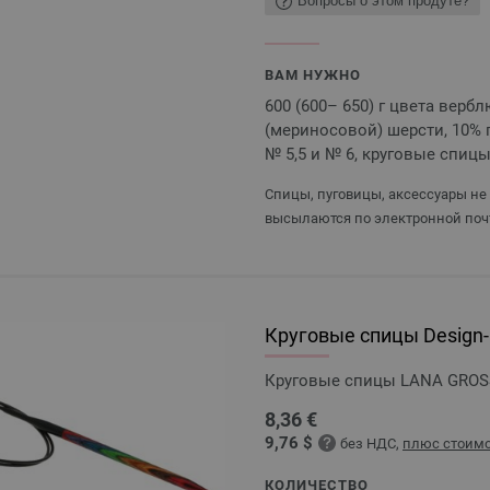
Вопросы о этом продуте?
ВАМ НУЖНО
600 (600– 650) г цвета верб
(мериносовой) шерсти, 10% 
№ 5,5 и № 6, круговые спиц
Спицы, пуговицы, аксессуары не
высылаются по электронной поч
Круговые спицы Design-H
Круговые спицы LANA GROSSA
8,36 €
9,76 $
без НДС,
плюс стоимо
КОЛИЧЕСТВО