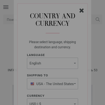
COUNTRY AND
CURRENCY
USD
Мой аккаунт
Please select language, shipping
LANA GROSSA
destination and currency.
ЖАКЕТ ECOPUNO
LANGUAGE
INFANTI No. 18 - инструкции на русском языке | Модель 53
SHIPPING TO
USA - The United States
of America
CURRENCY