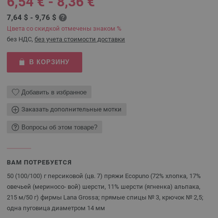
6,54 € - 8,36 €
7,64 $ - 9,76 $
Цвета со скидкой отмечены знаком %
без НДС,
без учета стоимости доставки
В КОРЗИНУ
Добавить в избранное
Заказать дополнительные мотки
Вопросы об этом товаре?
ВАМ ПОТРЕБУЕТСЯ
50 (100/100) г персиковой (цв. 7) пряжи Ecopuno (72% хлопка, 17%
овечьей (мериносо- вой) шерсти, 11% шерсти (ягненка) альпака,
215 м/50 г) фирмы Lana Grossa; прямые спицы № 3, крючок № 2,5;
одна пуговица диаметром 14 мм