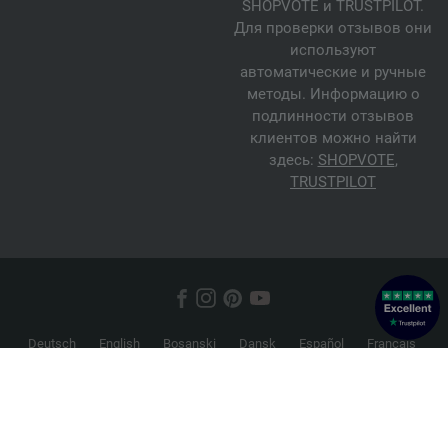
SHOPVOTE и TRUSTPILOT.
Для проверки отзывов они
используют
автоматические и ручные
методы. Информацию о
подлинности отзывов
клиентов можно найти
здесь:
SHOPVOTE
,
TRUSTPILOT
Deutsch
English
Bosanski
Dansk
Español
Français
Hrvatski
Italiano
Nederlands
Norsk
Русский
Srpski
Suomi
Svenska
© 2026 FILATI eCommerce GmbH