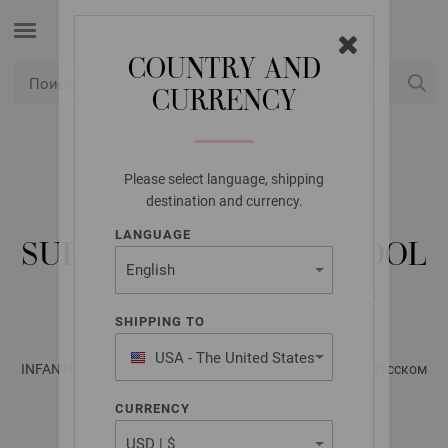
COUNTRY AND
CURRENCY
USD
Мой аккаунт
Please select language, shipping
LANA GROSSA
destination and currency.
ЖАКЕТ NATURAL
LANGUAGE
SUPERKID TWEED & COOL
WOOL BIG VINTAGE
SHIPPING TO
USA - The United States
INFANTI No. 21 - Журнал на немецком, инструкции на русском
of America
языке | Модель 11
CURRENCY