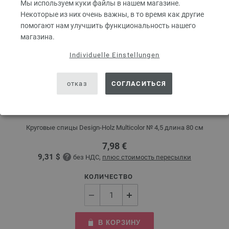
Мы используем куки файлы в нашем магазине.
Некоторые из них очень важны, в то время как другие
помогают нам улучшить функциональность нашего
магазина.
Individuelle Einstellungen
отказ
СОГЛАСИТЬСЯ
Круговые спицы Design-Holz Multicolor № 4,5
длина 80 см
Круговые спицы Design-Holz Multicolor № 4,5 длина 80 см
7,98 €
9,31 $
без НДС,
плюс стоимость пересылки
КОЛИЧЕСТВО
В КОРЗИНУ