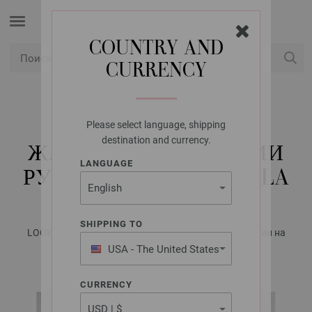
COUNTRY AND
CURRENCY
USD
Мой конт
Please select language, shipping
LANA GROSSA
destination and currency.
ЖАКЕТ С КОРОТКИМИ
LANGUAGE
РУКАВАМИ COTONELLA
SHIPPING TO
LOOKBOOK No. 16 - Журнал на немецком, инструкции на
русском языке | Модель 23
USA - The United States
of America
CURRENCY