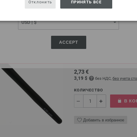
Добавить в избранное
Отклонить
ПРИНЯТЬ ВСЕ
CURRENCY
Крючок алюминиевый с 
ACCEPT
Алюминиевый крючок LANA 
Размер крючка — 4 мм, длин
2,73 €
3,19 $
без НДС,
без учета ст
КОЛИЧЕСТВО
В КО
Добавить в избранное