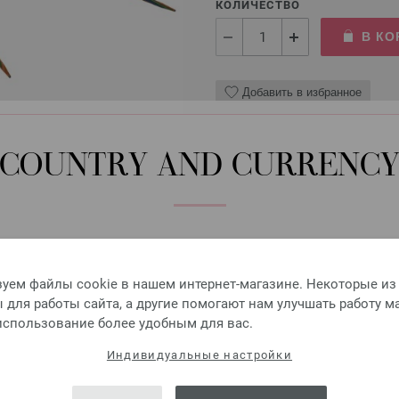
КОЛИЧЕСТВО
В КО
Добавить в избранное
COUNTRY AND CURRENC
Круговые спицы Design-H
Круговые спицы LANA GROSSA
Please select language, shipping destination and currency.
8,36 €
LANGUAGE
9,76 $
уем файлы cookie в нашем интернет-магазине. Некоторые из
без НДС,
без учета ст
для работы сайта, а другие помогают нам улучшать работу м
КОЛИЧЕСТВО
 использование более удобным для вас.
В КО
SHIPPING TO
Индивидуальные настройки
USA - The United States of America