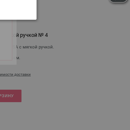
мягкой ручкой № 4
GROSSA с мягкой ручкой.
а — 15 см.
оимости доставки
РЗИНУ