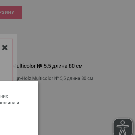
РЗИНУ
Y
olz Multicolor № 5,5 длина 80 см
 Design-Holz Multicolor № 5,5 длина 80 см
 них
оимости доставки
агазина и
РЗИНУ