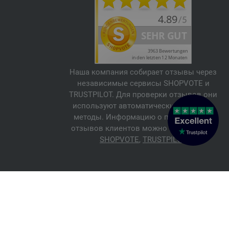
Наша компания собирает отзывы через
независимые сервисы SHOPVOTE и
TRUSTPILOT. Для проверки отзывов они
используют автоматические и ручные
методы. Информацию о подлинности
отзывов клиентов можно найти здесь:
SHOPVOTE
,
TRUSTPILOT
© 2026 FILATI eCommerce GmbH
Italiano