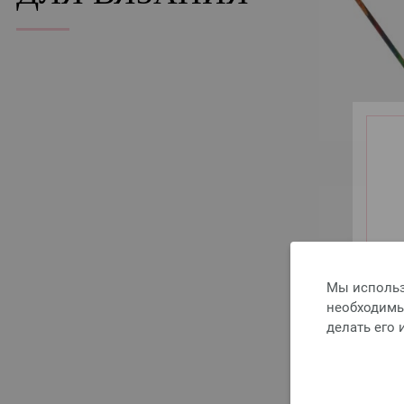
Мы использ
необходимы 
делать его