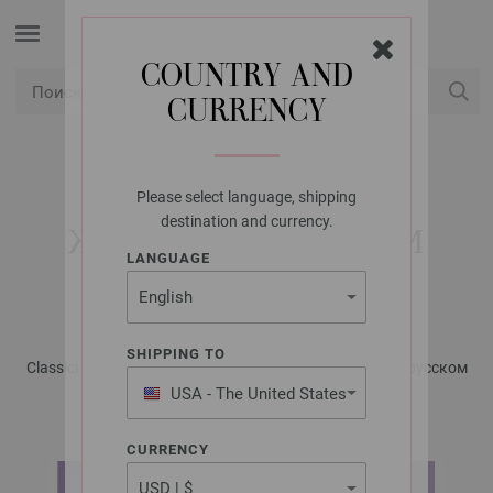
COUNTRY AND
CURRENCY
USD
Мой аккаунт
Please select language, shipping
LANA GROSSA
destination and currency.
ЖАКЕТ С ЗАПАХОМ
LANGUAGE
SILKHAIR
SHIPPING TO
Classici No. 24 - Журнал на немецком, инструкции на русском
языке | Модель 14
USA - The United States
of America
CURRENCY