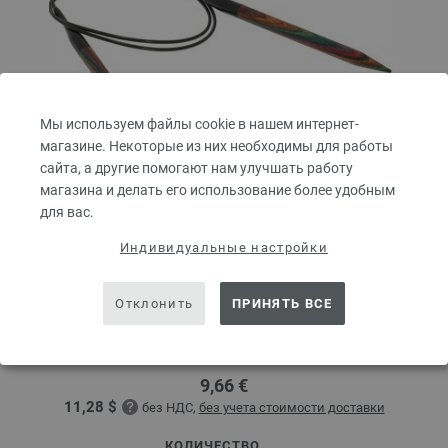
Мы используем файлы cookie в нашем интернет-
магазине. Некоторые из них необходимы для работы
сайта, а другие помогают нам улучшать работу
магазина и делать его использование более удобным
для вас.
Индивидуальные настройки
Круговые спицы Design-Holz Multicolor № 7,0
длина 80 см
Отклонить
ПРИНЯТЬ ВСЕ
Круговые спицы из дерева LANA GROSSA Design-Holz Multicolor № 7,0
длина 80 см
9,66 €
11,28 $
без НДС,
без учета стоимости доставки
КОЛИЧЕСТВО