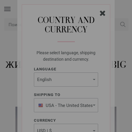
COUNTRY AND
CURRENCY
USD
Мой аккаунт
Please select language, shipping
LANA GROSSA
destination and currency.
ЖИЛЕТ COOL MERINO BIG
LANGUAGE
Lana Grossa KIDS No. 14 | Модель 17
SHIPPING TO
USA - The United States
of America
CURRENCY