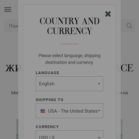
COUNTRY AND
CURRENCY
USD
Мой аккаунт
Please select language, shipping
LANA GROSSA
destination and currency.
ЖИЛЕТ COOL WOOL LACE
LANGUAGE
Merino Edition No. 2 - Журнал на немецком, инструкции на
русском языке | Модель 16
SHIPPING TO
USA - The United States
of America
CURRENCY