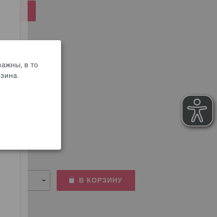
РЗИНУ
ажны, в то
зина.
мм
змер 25мм
сть пересылки
В КОРЗИНУ