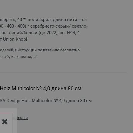
% шерсть, 40 % полиакрил, длина нити = ca
400 - 400 - 400) г серебристо-серый/ светло-
о- синий/белый (цв 2022); сп. № 4; 4
т Union Knopf
моделей, инструкции по вязанию бесплатно
я в бумажном виде!
olz Multicolor № 4,0 длина 80 см
 Design-Holz Multicolor № 4,0 длина 80 см
сть пересылки
Y