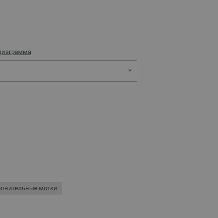
диаграмма
олнительные мотки