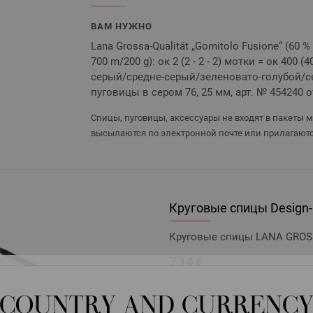
ВАМ НУЖНО
Lana Grossa-Qualität „Gomitolo Fusione“ (60 
700 m/200 g): ок 2 (2 - 2 - 2) мотки = ок 400 (
серый/средне-серый/зеленовато-голубой/сер
пуговицы в сером 76, 25 мм, арт. № 454240 о
Спицы, пуговицы, аксессуары не входят в пакеты 
высылаются по электронной почте или прилагаютс
Круговые спицы Design-H
Круговые спицы LANA GROSSA
7,14 €
8,33 $
без НДС,
плюс стоимо
COUNTRY AND CURRENC
КОЛИЧЕСТВО