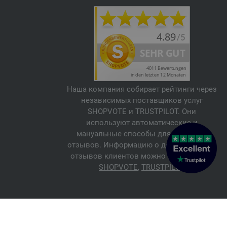
Наша компания собирает рейтинги через
независимых поставщиков услуг
SHOPVOTE и TRUSTPILOT. Они
используют автоматические и
мануальные способы для проверки
отзывов. Информацию о достоверности
отзывов клиентов можно найти здесь:
SHOPVOTE
,
TRUSTPILOT