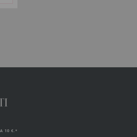
TI
 10 €.*