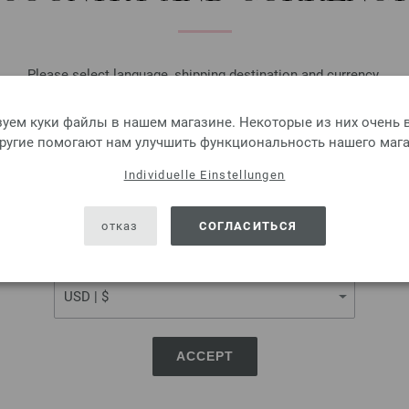
В КО
Please select language, shipping destination and currency.
Добавить в лист желаний
LANGUAGE
уем куки файлы в нашем магазине. Некоторые из них очень в
другие помогают нам улучшить функциональность нашего мага
Individuelle Einstellungen
UNION KNOPF 28450/25
SHIPPING TO
USA - The United States of America
Кнопка, 2-дыра, пластик, ра
отказ
СОГЛАСИТЬСЯ
0,88 €
CURRENCY
1,03 $
без НДС,
плюс стоимо
КОЛИЧЕСТВО
ЦВЕТ:
ACCEPT
Добавить в лист желаний