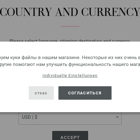
КОЛИЧЕСТВО
COUNTRY AND CURRENC
В КО
Добавить в лист желаний
Please select language, shipping destination and currency.
LANGUAGE
уем куки файлы в нашем магазине. Некоторые из них очень в
другие помогают нам улучшить функциональность нашего мага
Круговые спицы Design-H
Individuelle Einstellungen
SHIPPING TO
Круговые спицы Design-Holz 
USA - The United States of America
отказ
СОГЛАСИТЬСЯ
7,98 €
9,31 $
без НДС,
плюс стоимо
CURRENCY
КОЛИЧЕСТВО
В КО
ACCEPT