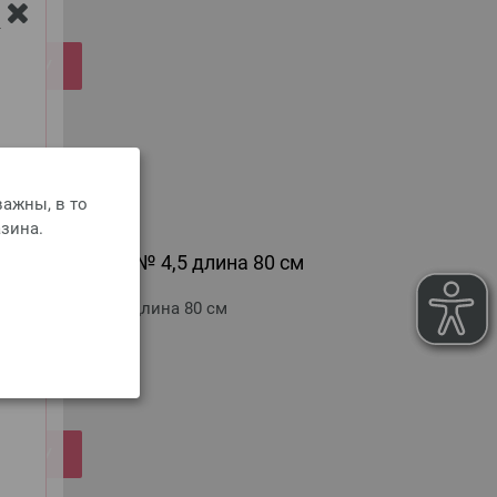
Y
РЗИНУ
ажны, в то
зина.
olz Multicolor № 4,5 длина 80 см
Multicolor № 4,5 длина 80 см
сть пересылки
РЗИНУ