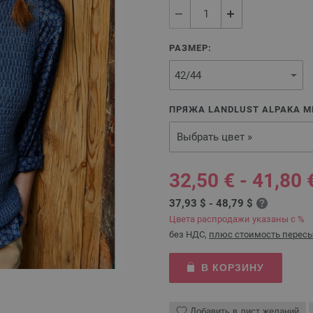
РАЗМЕР:
ПРЯЖА LANDLUST ALPAKA ME
Выбрать цвет »
32,50 € - 41,80 
37,93 $ - 48,79 $
Цвета распродажи указаны с %
без НДС,
плюс стоимость перес
В КОРЗИНУ
Добавить в лист желаний