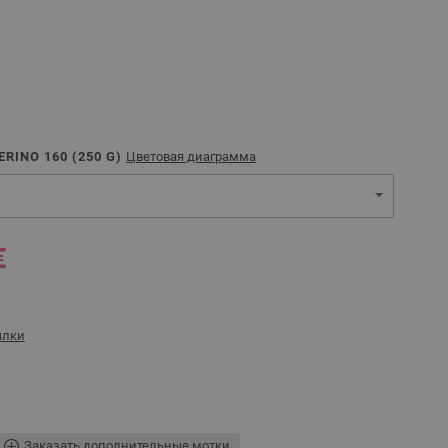
RINO 160 (
250
G)
Цветовая диаграмма
€
ылки
Заказать дополнительные мотки