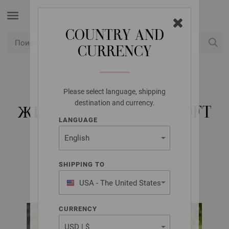
COUNTRY AND
CURRENCY
USD
Мой конт
Please select language, shipping
LANA GROSSA
destination and currency.
ЖИЛЕТ LANDLUST SOFT
LANGUAGE
TWEED 90
SHIPPING TO
LANDLUST No. 5/2025 | Модель 8
USA - The United States
of America
CURRENCY