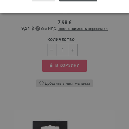
Круговые спицы LANA GROSSA Design-Holz Multicolor № 5,0 длина 60
см
7,98 €
9,31 $
без НДС,
плюс стоимость пересылки
КОЛИЧЕСТВО
В КОРЗИНУ
Добавить в лист желаний