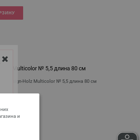
РЗИНУ
Y
olz Multicolor № 5,5 длина 80 см
 Design-Holz Multicolor № 5,5 длина 80 см
оимости доставки
 них
агазина и
РЗИНУ