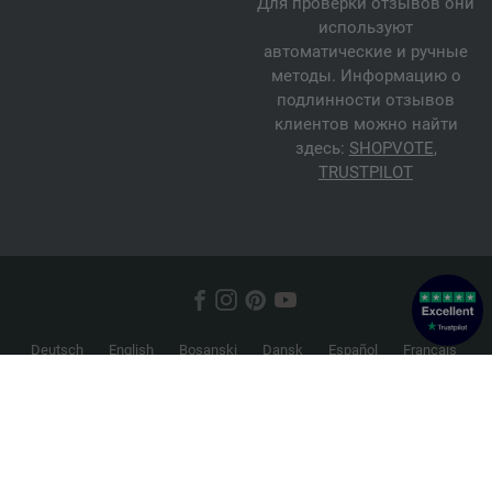
Для проверки отзывов они
используют
автоматические и ручные
методы. Информацию о
подлинности отзывов
клиентов можно найти
здесь:
SHOPVOTE
,
TRUSTPILOT
Deutsch
English
Bosanski
Dansk
Español
Français
Hrvatski
Italiano
Nederlands
Norsk
Русский
Srpski
Suomi
Svenska
© 2026 FILATI eCommerce GmbH