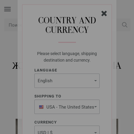
COUNTRY AND
CURRENCY
USD
Мой аккаунт
Please select language, shipping
LANA GROSSA
destination and currency.
ЖИЛЕТ NATURAL LAMA
LANGUAGE
CHUNKY
SHIPPING TO
Natural Lama Booklet | Модель 10
USA - The United States
of America
CURRENCY