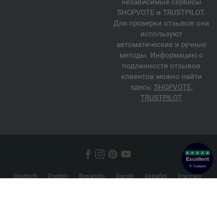
независимые сервисы
SHOPVOTE и TRUSTPILOT.
Для проверки отзывов они
используют
автоматические и ручные
методы. Информацию о
подлинности отзывов
клиентов можно найти
здесь:
SHOPVOTE
,
TRUSTPILOT
Deutsch
English
Bosanski
Dansk
Español
Français
Hrvatski
Italiano
Nederlands
Norsk
Русский
Srpski
Suomi
Svenska