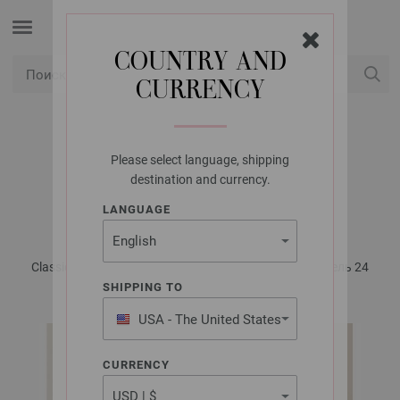
COUNTRY AND
CURRENCY
USD
Мой аккаунт
Please select language, shipping
LANA GROSSA
destination and currency.
ЖИЛЕТ SOLO LINO
LANGUAGE
Classici No. 20 - инструкции на русском языке | Модель 24
SHIPPING TO
USA - The United States
of America
CURRENCY