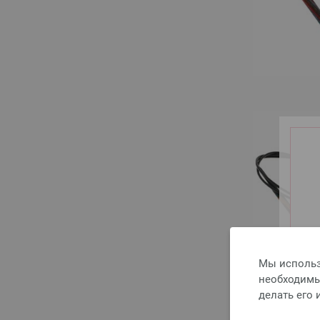
Мы использ
необходимы 
делать его