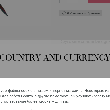
Добавить в избранное
Круговые спицы Design-H
Круговые спицы Design-Holz 
COUNTRY AND CURRENC
7,98 €
9,29 $
без НДС,
без учета ст
КОЛИЧЕСТВО
Please select language, shipping destination and currency.
В КО
LANGUAGE
уем файлы cookie в нашем интернет-магазине. Некоторые из
для работы сайта, а другие помогают нам улучшать работу м
Добавить в избранное
 использование более удобным для вас.