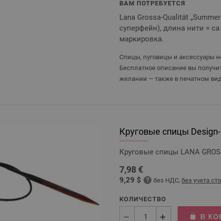
ВАМ ПОТРЕБУЕТСЯ
Lana Grossa-Qualität „Summer
суперфейн), длина нити = ca 1
маркировка.
Спицы, пуговицы и аксессуары не
Бесплатное описание вы получит
желании — также в печатном вид
Круговые спицы Design-H
Круговые спицы LANA GROSSA
7,98 €
9,29 $
без НДС,
без учета ст
КОЛИЧЕСТВО
В КО