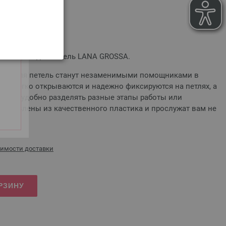
ткрытые)
 маркеров для петель LANA GROSSA.
еры для петель станут незаменимыми помощниками в
ни легко открываются и надежно фиксируются на петлях, а
оляют удобно разделять разные этапы работы или
зготовлены из качественного пластика и прослужат вам не
оимости доставки
РЗИНУ