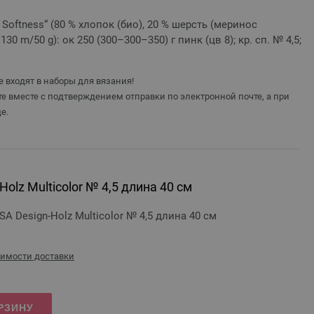
 Softness“ (80 % хлопок (био), 20 % шерсть (меринос
30 m/50 g): ок 250 (300–300–350) г пинк (цв 8); кр. сп. № 4,5;
 входят в наборы для вязания!
е вместе с подтверждением отправки по электронной почте, а при
е.
olz Multicolor № 4,5 длина 40 см
 Design-Holz Multicolor № 4,5 длина 40 см
оимости доставки
РЗИНУ