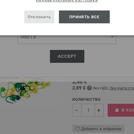
SHIPPING TO
Индивидуальные настройки
USA - The United States of America
Отклонить
ПРИНЯТЬ ВСЕ
Маркеры для петель (о
CURRENCY
В набор входят 30 открытых
Практичные открытые марк
любом вязальном проекте. О
ACCEPT
пять стильных цветов позв
элементы узора. Маркеры и
один проект.
2,48 €
2,89 $
без НДС,
без учета ст
КОЛИЧЕСТВО
В КО
Добавить в избранное