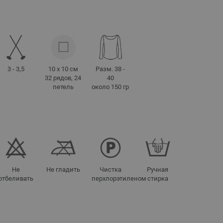
3 - 3,5
10 x 10 см
Разм. 38 -
32 рядов, 24
40
петель
около 150 гр
Не
Не гладить
Чистка
Ручная
отбеливать
перхлорэтиленом
стирка