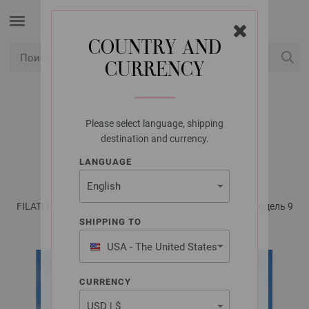
COUNTRY AND
CURRENCY
USD
Мой аккаунт
Please select language, shipping
LANA GROSSA
destination and currency.
ШЛЯПА COTONE
LANGUAGE
FILATI Häkeln No. 6 - инструкции на русском языке | Модель 9
SHIPPING TO
USA - The United States
of America
CURRENCY