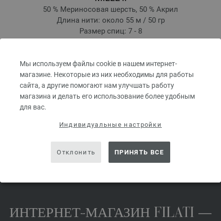
50 % Мериносовая шерсть, 50 % Акрил
Длина нити: около 55 м / 50 гр
Размер спиц: 7 - 8
4,24 €
4,95 $
 kg
без НДС, без учета стоимости доставки, Цена за единицу:
84,80 €
/ kg
Мы используем файлы cookie в нашем интернет-
магазине. Некоторые из них необходимы для работы
prev
next
сайта, а другие помогают нам улучшать работу
магазина и делать его использование более удобным
для вас.
Индивидуальные настройки
ПОДЕЛИТЬСЯ ЭТОЙ СТРАНИЦЕЙ
Отклонить
ПРИНЯТЬ ВСЕ
ИНТЕРНЕТ-МАГАЗИН FILATI —