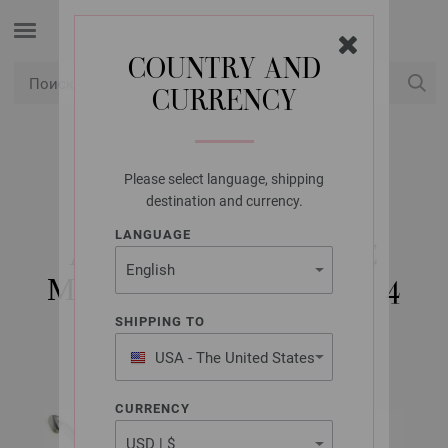
COUNTRY AND
CURRENCY
USD
Мой аккаунт
Please select language, shipping
LANA GROSSA
destination and currency.
КРЮЧОК
LANGUAGE
АЛЮМИНИЕВЫЙ С
МЯГКОЙ РУЧКОЙ № 4
SHIPPING TO
USA - The United States
of America
CURRENCY