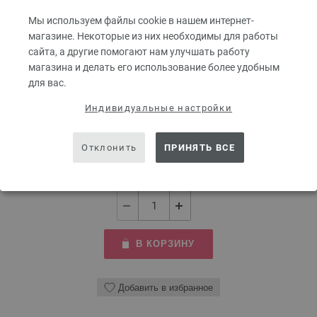
Мы используем файлы cookie в нашем интернет-
магазине. Некоторые из них необходимы для работы
сайта, а другие помогают нам улучшать работу
магазина и делать его использование более удобным
Чулочные спицы Design-Holz Multicolor 2,5/20 см
для вас.
Индивидуальные настройки
Чулочные спицы LANA GROSSA Design-Holz Multicolor 2,5/20 см
8,36 €
Отклонить
ПРИНЯТЬ ВСЕ
9,73 $
без НДС,
без учета стоимости доставки
КОЛИЧЕСТВО
В КОРЗИНУ
Добавить в избранное