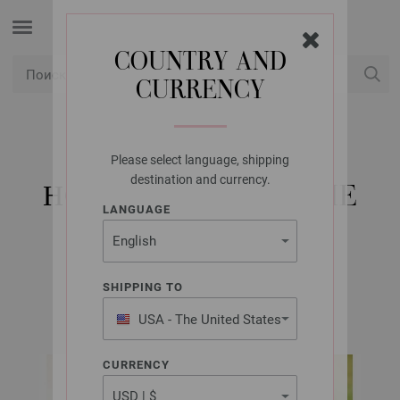
COUNTRY AND
CURRENCY
USD
Мой аккаунт
Please select language, shipping
LANA GROSSA
destination and currency.
НОСКИ LANDLUST DIE
LANGUAGE
SOCKENWOLLE
SHIPPING TO
LANDLUST No. 2/2025 | Модель 6
USA - The United States
of America
CURRENCY