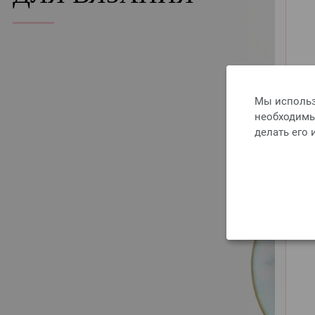
Мы использ
необходимы 
делать его