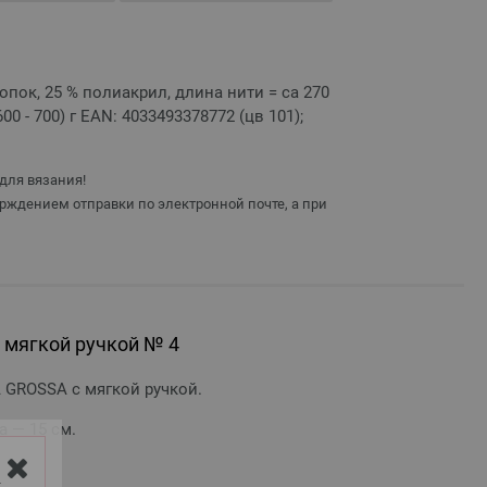
хлопок, 25 % полиакрил, длина нити = ca 270
- 600 - 700) г EAN: 4033493378772 (цв 101);
для вязания!
рждением отправки по электронной почте, а при
мягкой ручкой № 4
GROSSA с мягкой ручкой.
а — 15 см.