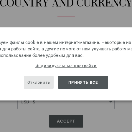
COUNTRY AND CURRENC
3,18 $
без НДС,
без учета ст
КОЛИЧЕСТВО
В КО
Please select language, shipping destination and currency.
LANGUAGE
Добавить в избранное
уем файлы cookie в нашем интернет-магазине. Некоторые из
для работы сайта, а другие помогают нам улучшать работу м
 использование более удобным для вас.
SHIPPING TO
Индивидуальные настройки
UNION KNOPF 37604/15
USA - The United States of America
Отклонить
ПРИНЯТЬ ВСЕ
Кнопка, 2-дыра, перламутр,
CURRENCY
0,67 €
0,78 $
без НДС,
без учета ст
КОЛИЧЕСТВО
ЦВЕТ:
ACCEPT