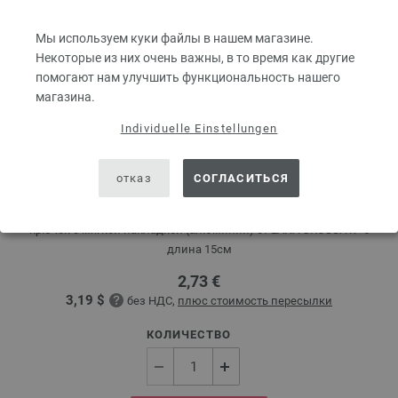
Мы используем куки файлы в нашем магазине.
Некоторые из них очень важны, в то время как другие
помогают нам улучшить функциональность нашего
магазина.
Individuelle Einstellungen
отказ
СОГЛАСИТЬСЯ
крючок с мягкой накладкой (алюминий) № 6
крючок с мягкой накладкой (алюминий) от LANA GROSSA № 6
длина 15см
2,73 €
3,19 $
без НДС,
плюс стоимость пересылки
КОЛИЧЕСТВО