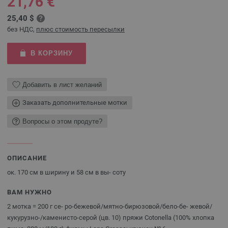
21,76 €
25,40 $
без НДС,
плюс стоимость пересылки
В КОРЗИНУ
Добавить в лист желаний
Заказать дополнительные мотки
Вопросы о этом продуте?
ОПИСАНИЕ
ок. 170 см в ширину и 58 см в вы- соту
ВАМ НУЖНО
2 мотка = 200 г се- ро-бежевой/мятно-бирюзовой/бело-бе- жевой/
кукурузно-/каменисто-серой (цв. 10) пряжи Cotonella (100% хлопка