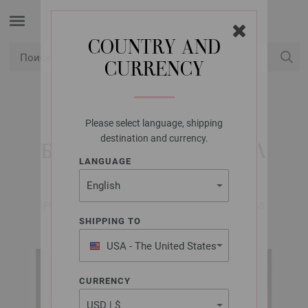
COUNTRY AND
CURRENCY
USD
Мой конт
Please select language, shipping
LANA GROSSA
destination and currency.
БАКТУС COTONELLA
LANGUAGE
FILATI No. 67 (Frühjahr/Sommer 2024) | Модель 55
SHIPPING TO
USA - The United States
of America
CURRENCY