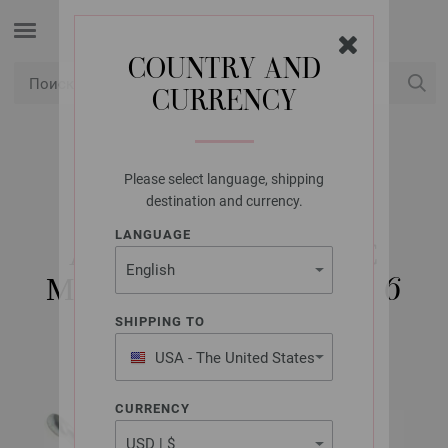
COUNTRY AND
CURRENCY
USD
Мой аккаунт
Please select language, shipping
LANA GROSSA
destination and currency.
КРЮЧОК
LANGUAGE
АЛЮМИНИЕВЫЙ С
МЯГКОЙ РУЧКОЙ № 6
SHIPPING TO
USA - The United States
of America
CURRENCY