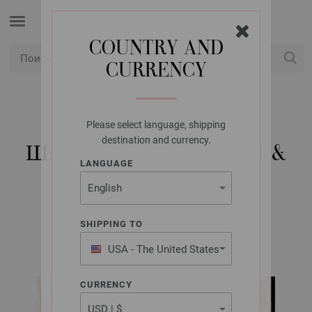
COUNTRY AND
CURRENCY
USD
Мой аккаунт
Please select language, shipping
LANA GROSSA
destination and currency.
ШАЛЬ BRIGITTE NO. 2 &
LANGUAGE
BRIGITTE NO. 3
SHIPPING TO
Brigitte Beilage 25/2021 | Модель 3
USA - The United States
of America
CURRENCY