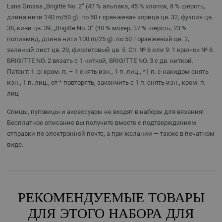
Lana Grossa „Brigitte No. 2“ (47 % альпака, 45 % хлопок, 8 % шерсть,
длина нити 140 m/50 g): по 50 г оранжевая корица цв. 32, фуксия цв.
38, киви цв. 39; „Brigitte No. 3“ (40 % мохер, 37 % шерсть, 23 %
полиамид, длина нити 100 m/25 g): по 50 г оранжевый цв. 2,
зеленый лист цв. 29, фиолетовый цв. 5. Сп. № 8 или 9. 1 крючок № 8.
BRIGITTE NO. 2 вязать с 1 ниткой, BRIGITTE NO. 3 с дв. ниткой.
Патент: 1. р: кром. п. – 1 снять изн., 1 п. лиц., *1 п. с накидом снять
изн., 1 п. лиц., от * повторять, закончить с 1 п. снять изн., кром. п.
лиц
Спицы, пуговицы и аксессуары не входят в наборы для вязания!
Бесплатное описание вы получите вместе с подтверждением
отправки по электронной почте, а при желании — также в печатном
виде.
РЕКОМЕНДУЕМЫЕ ТОВАРЫ
ДЛЯ ЭТОГО НАБОРА ДЛЯ