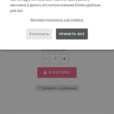
Круговые спицы Design-Holz Multicolor № 8,0
магазина и делать его использование более удобным
длина 80 см
для вас.
Круговые спицы из дерева LANA GROSSA Design-Holz Multicolor №8,0
Индивидуальные настройки
длина 80 см
9,66 €
Отклонить
ПРИНЯТЬ ВСЕ
11,29 $
без НДС,
без учета стоимости доставки
КОЛИЧЕСТВО
В КОРЗИНУ
Добавить в избранное