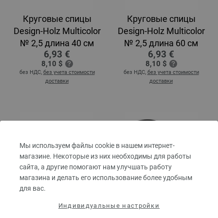
Круговые спицы
Круговые спицы
Design-Holz Multicolor
Design-Holz Multicolor
№ 2,5 длина 40 см
№ 2,5 длина 60 см
6,93 €
6,93 €
8,10 $
8,10 $
без НДС,
без учета стоимости
без НДС,
без учета стоимости
доставки
доставки
Мы используем файлы cookie в нашем интернет-
магазине. Некоторые из них необходимы для работы
сайта, а другие помогают нам улучшать работу
магазина и делать его использование более удобным
для вас.
Круговые спицы
Круговые спицы
Design-Holz Multicolor
Design-Holz Multicolor
Индивидуальные настройки