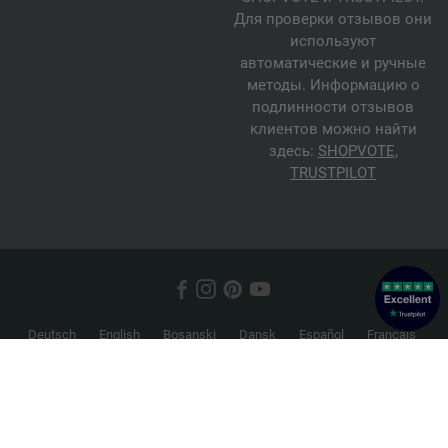
Для проверки отзывов они
используют
автоматические и ручные
методы. Информацию о
подлинности отзывов
клиентов можно найти
здесь:
SHOPVOTE
,
TRUSTPILOT
Deutsch
English
Bosanski
Dansk
Español
Français
Hrvatski
Italiano
Nederlands
Norsk
Русский
Srpski
Suomi
Svenska
© 2026 FILATI eCommerce GmbH