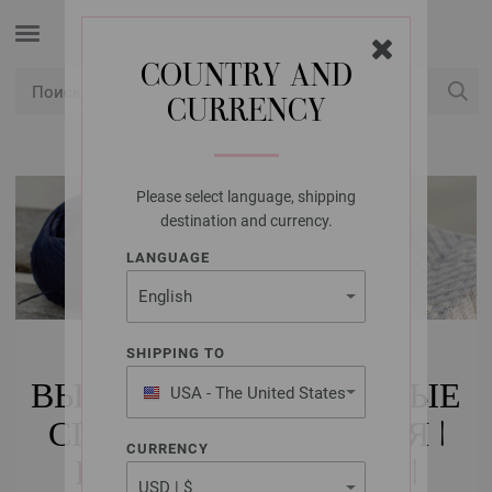
COUNTRY AND
CURRENCY
USD
Мой аккаунт
Please select language, shipping
destination and currency.
LANGUAGE
КУПИТЬ
SHIPPING TO
ВЫСОКОКАЧЕСТВЕННЫЕ
USA - The United States
of America
СПИЦЫ ДЛЯ ВЯЗАНИЯ |
CURRENCY
КРУГОВЫЕ СПИЦЫ |