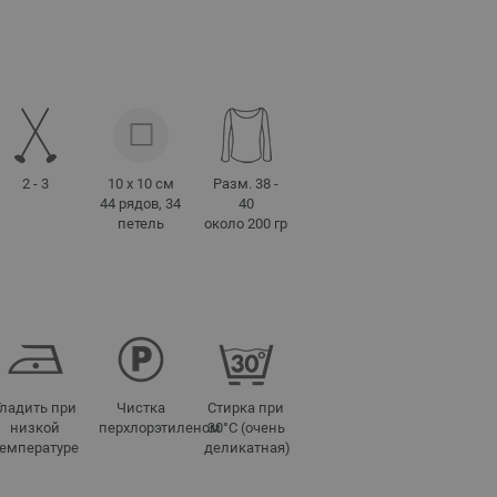
2 - 3
10 x 10 см
Разм. 38 -
44 рядов, 34
40
петель
около 200 гр
Гладить при
Чистка
Стирка при
низкой
перхлорэтиленом
30°C (очень
температуре
деликатная)