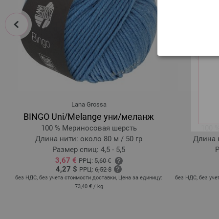
prev
Lana Grossa
BINGO Uni/Melange уни/меланж
100 % Мериносовая шерсть
100 
Длина нити: около 80 м / 50 гр
Длина н
Размер спиц: 4,5 - 5,5
Р
3,67 €
РРЦ:
5,60 €
4,27 $
РРЦ:
6,52 $
без НДС, без учета стоимости доставки, Цена за единицу:
без НДС, без уче
73,40 €
/ kg
: