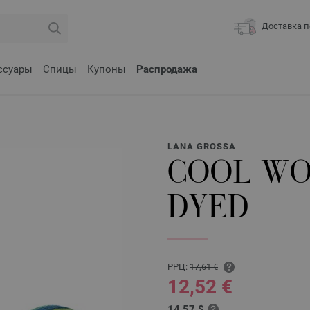
Доставка п
ссуары
Спицы
Купоны
Распродажа
LANA GROSSA
COOL WO
DYED
РРЦ:
17,61 €
12,52 €
14,57 $