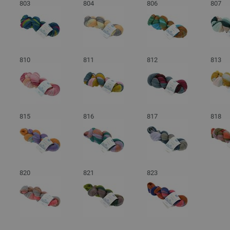
803
804
806
807
810
811
812
813
815
816
817
818
820
821
823