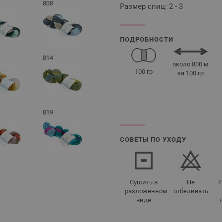
808
Размер спиц: 2 - 3
ПОДРОБНОСТИ
814
около 800 м
100 гр
за 100 гр
819
СОВЕТЫ ПО УХОДУ
Сушить в
Не
разложенном
отбеливать
виде