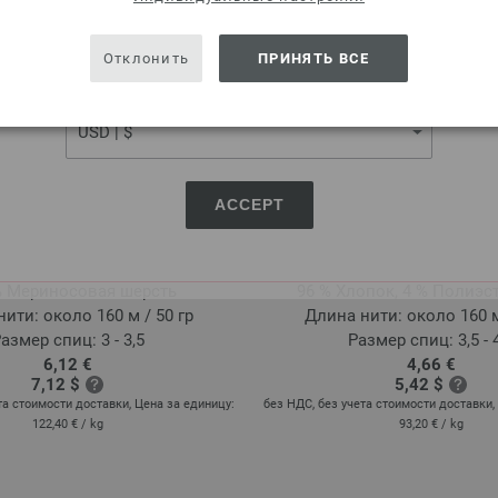
USA - The United States of America
Отклонить
ПРИНЯТЬ ВСЕ
CURRENCY
ACCEPT
Lana Grossa
Lana Grossa
COOL WOOL
ELASTICO
% Мериносовая шерсть
96 % Хлопок, 4 % Полиэсте
ити: около 160 м / 50 гр
Длина нити: около 160 м
азмер спиц: 3 - 3,5
Размер спиц: 3,5 - 
6,12 €
4,66 €
7,12 $
5,42 $
та стоимости доставки, Цена за единицу:
без НДС, без учета стоимости доставки,
122,40 €
/ kg
93,20 €
/ kg