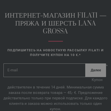
чёрный меланжевый | EAN: 4033493197410
23-тёмно-зелёный/
чёрный/
кэмел/
винно-красный/
серо-зелёный/
персик/
ИНТЕРНЕТ-МАГАЗИН FILATI —
белый/
тёмно-коричневый меланжевый | EAN:
4033493197427
ПРЯЖА И ШЕРСТЬ LANA
24-ежевичный/
зелёный/
красный/
синий/
серый/
петрольный/
GROSSA
бордовый меланжевый | EAN: 4033493197434
25-петрольный/
королевский/
антрацитовый/
бирюзовый/
светло-
зелёный/
серо-зелёный меланжевый | EAN: 4033493197441
26-серо-зелёный/
ежевичный/
сиреневый/
розовое дерево/
ПОДПИШИТЕСЬ НА НОВОСТНУЮ РАССЫЛКУ FILATI И
горчичный меланжевый | EAN: 4033493197458
ПОЛУЧИТЕ КУПОН НА 10 €.*
27-фиолетовый/
розовый/
бежевый/
серый/
голубой/
грейдж
меланжевый | EAN: 4033493197465
*
28-белый/
светло-серый/
средне-серый/
тёмно-серый/
антрацитовый
меланжевый | EAN: 4033493197472
Купон
действителен в течение 14 дней. Минимальная сумма
заказа после возврата товара — 45,- €. Предложение
действительно только при первой подписке. Для каждого
клиента и заказа можно использовать только один
купон.