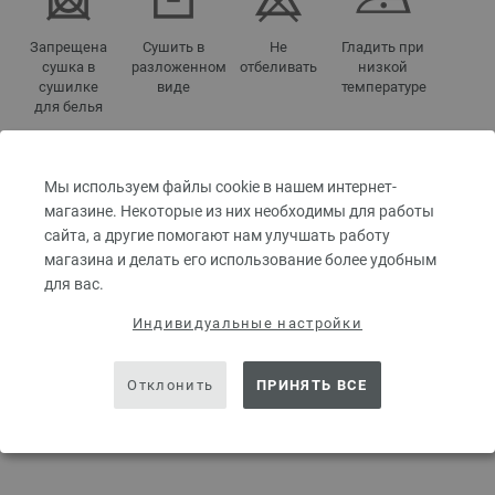
Запрещена
Сушить в
Не
Гладить при
сушка в
разложенном
отбеливать
низкой
сушилке
виде
температуре
для белья
Мы используем файлы cookie в нашем интернет-
Чистка
Стирка при
магазине. Некоторые из них необходимы для работы
перхлорэтиленом
30°C (очень
сайта, а другие помогают нам улучшать работу
деликатная)
магазина и делать его использование более удобным
для вас.
Индивидуальные настройки
НАЗВАНИЯ ЦВЕТОВ
01-красно-фиолетовый/
синий/
зелёный/
оранжевый меланжевый |
Отклонить
ПРИНЯТЬ ВСЕ
EAN: 4033493160162
02-зелёный/
петрольный/
ярко-розовый/
жёлтый/
синий
меланжевый | EAN: 4033493160179
03-красный/
оранжевый/
ярко-розовый/
бургунд меланжевый | EAN:
4033493160186