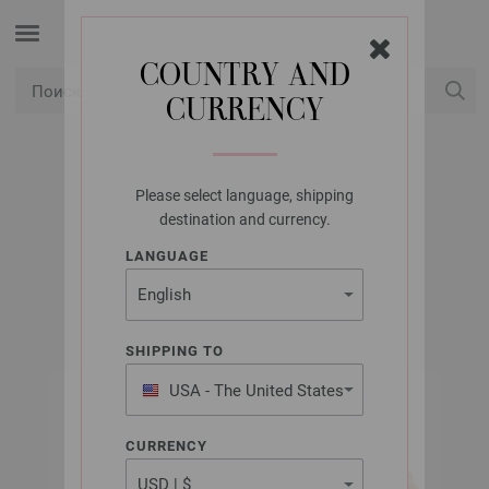
COUNTRY AND
CURRENCY
USD
Мой аккаунт
Please select language, shipping
LANA GROSSA
destination and currency.
CINQUE MULTI
LANGUAGE
SHIPPING TO
USA - The United States
of America
CURRENCY