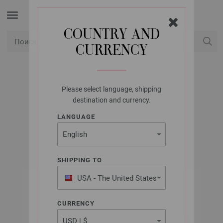
COUNTRY AND
CURRENCY
USD
Мой аккаунт
Please select language, shipping
LANA GROSSA
destination and currency.
DODICI
LANGUAGE
SHIPPING TO
USA - The United States
of America
CURRENCY