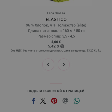
22-изумрудный | EAN: 4033493348256
23-нежно-зелёный | EAN: 4033493355599
Lana Grossa
24-джинс | EAN: 4033493355605
ELASTICO
25-коралловый | EAN: 4033493355612
96 % Хлопок, 4 % Полиэстер (elité)
26-орхидея | EAN: 4033493355629
Длина нити: около 160 м / 50 гр
27-шафраново-жёлтый | EAN: 4033493355636
Размер спиц: 3,5 - 4,5
4,66 €
28-карри | EAN: 4033493355643
5,42 $
29-серый камень | EAN: 4033493357364
kg
без НДС, без учета стоимости доставки, Цена за единицу:
93,20 €
/ kg
prev
next
ПОДЕЛИТЬСЯ ЭТОЙ СТРАНИЦЕЙ