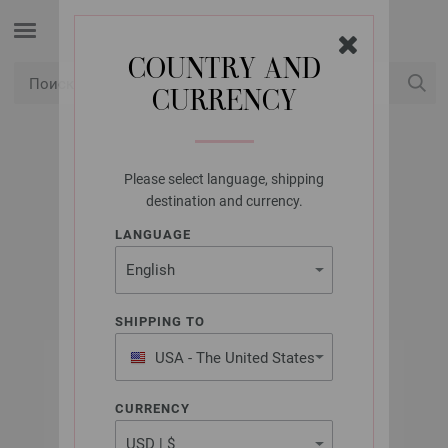
COUNTRY AND
CURRENCY
USD
Мой аккаунт
Please select language, shipping
LANA GROSSA
destination and currency.
FILO PAILLETTES
LANGUAGE
SHIPPING TO
USA - The United States
of America
CURRENCY