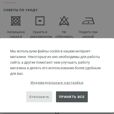
СОВЕТЫ ПО УХОДУ
Запрещена
Сушить в
Не
Гладить при
сушка в
разложенном
отбеливать
низкой
сушилке
виде
температуре
для белья
Мы используем файлы cookie в нашем интернет-
магазине. Некоторые из них необходимы для работы
сайта, а другие помогают нам улучшать работу
магазина и делать его использование более удобным
Ручная
для вас.
стирка
Индивидуальные настройки
НАЗВАНИЯ ЦВЕТОВ
Отклонить
ПРИНЯТЬ ВСЕ
01-белый | EAN: 4033493399531
02-кремовый | EAN: 4033493399548