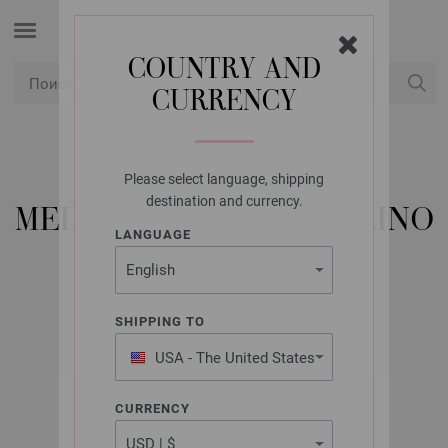
COUNTRY AND
CURRENCY
USD
Мой аккаунт
Please select language, shipping
LANA GROSSA
destination and currency.
MEILENWEIT 100G MERINO
LANGUAGE
CHRISTMAS
SHIPPING TO
USA - The United States
of America
CURRENCY