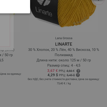
Lana Grossa
LINARTE
р (elité)
30 % Хлопок, 20 % Лён, 40 % Вискоза, 10 %
 / 50 гр
Полиамид
4,5
Длина нити: около 125 м / 50 гр
Размер спиц: 4 - 4,5
3,67 €
РРЦ:
4,66 €
 Цена за единицу:
4,29 $
РРЦ:
5,45 $
без НДС, без учета стоимости доставки, Цена за единицу:
73,40 €
/ kg