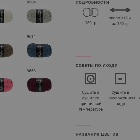
9564
ПОДРОБНОСТИ
около 315 м
150 гр
за 150 гр
9614
СОВЕТЫ ПО УХОДУ
9668
Сушить в
Сушить в
сушилке
разложенном
при низкой
виде
температуре
НАЗВАНИЯ ЦВЕТОВ