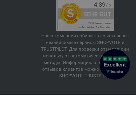
Наша компания собирает отзывы через
независимые сервисы SHOPVOTE и
TRUSTPILOT. Для проверки отзывов они
используют автоматические и ручные
методы. Информацию о подлинности
отзывов клиентов можно найти здесь:
SHOPVOTE
,
TRUSTPILOT
© 2026 FILATI eCommerce GmbH
Italiano