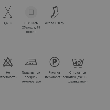
4,5 - 5
10 x 10 см
около 150 гр
25 рядов, 18
петель
Не
Гладить при
Чистка
Стирка при
отбеливать
средней
перхлорэтиленом
40°C (очень
температуре
деликатная)