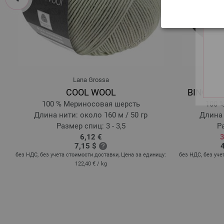
Lana Grossa
COOL WOOL
BINGO U
100 % Мериносовая шерсть
100 
Длина нити: около 160 м / 50 гр
Длина 
Размер спиц: 3 - 3,5
Ра
6,12 €
3
7,15 $
без НДС, без учета стоимости доставки, Цена за единицу:
без НДС, без уче
122,40 €
/ kg
: