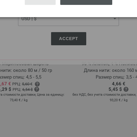
CURRENCY
ACCEPT
Lana Grossa
Lana Grossa
ni/Melange уни/меланж
ELASTICO
% Мериносовая шерсть
96 % Хлопок, 4 % Полиэсте
нити: около 80 м / 50 гр
Длина нити: около 160 м
змер спиц: 4,5 - 5,5
Размер спиц: 3,5 - 
,67 €
4,66 €
РРЦ:
5,60 €
4,29 $
5,45 $
РРЦ:
6,54 $
та стоимости доставки, Цена за единицу:
без НДС, без учета стоимости доставки,
73,40 €
/ kg
93,20 €
/ kg