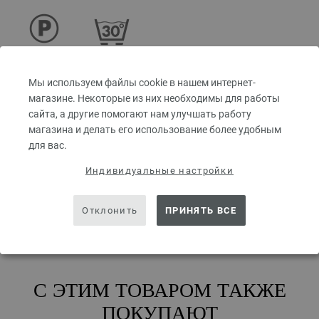
Чистка
Стирка при
перхлорэтиленом
30°C (очень
Мы используем файлы cookie в нашем интернет-
деликатная)
магазине. Некоторые из них необходимы для работы
сайта, а другие помогают нам улучшать работу
магазина и делать его использование более удобным
НАЗВАНИЯ ЦВЕТОВ
для вас.
01-вереск | EAN: 4033493346375
Индивидуальные настройки
02-кирпично-красный | EAN: 4033493346382
03-фиолетовый | EAN: 4033493346399
Отклонить
ПРИНЯТЬ ВСЕ
04-синий | EAN: 4033493346405
05-джинс | EAN: 4033493346412
06-серо-зелёный | EAN: 4033493346429
07-коричневый песок | EAN: 4033493346436
С ЭТИМ ТОВАРОМ ТАКЖЕ
08-оливковый | EAN: 4033493346443
ПОКУПАЮТ
09-мшисто-зелёный | EAN: 4033493346450