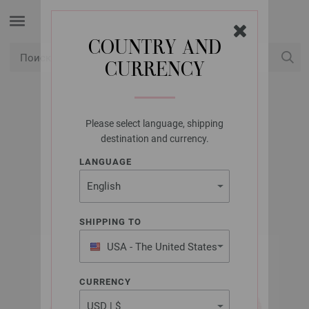
COUNTRY AND
CURRENCY
USD
Мой аккаунт
Please select language, shipping
LANA GROSSA
destination and currency.
NEW CLASSIC
LANGUAGE
SHIPPING TO
USA - The United States
of America
CURRENCY