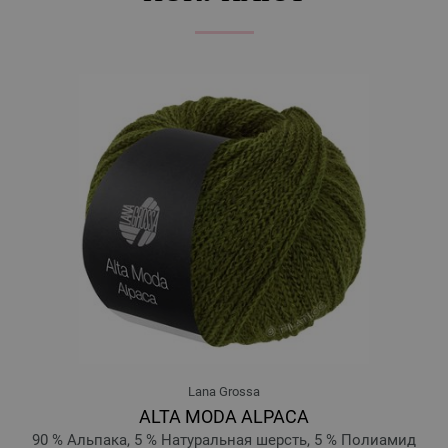
10-кэмел | EAN: 4033493346467
11-серый | EAN: 4033493346474
12-антрацитовый | EAN: 4033493346481
13-античный фиолетовый | EAN: 4033493361606
14-ржаво-красный | EAN: 4033493361613
15-нуга | EAN: 4033493361620
16-серо-коричневый | EAN: 4033493361637
17-зелёный | EAN: 4033493361644
18-кремовый | EAN: 4033493362658
Lana Grossa
ALTA MODA ALPACA
90 % Альпака, 5 % Натуральная шерсть, 5 % Полиамид