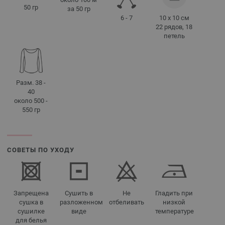
50 гр
за 50 гр
6 - 7
10 x 10 см
22 рядов, 18
петель
Разм. 38 -
40
около 500 -
550 гр
СОВЕТЫ ПО УХОДУ
Запрещена
Сушить в
Не
Гладить при
сушка в
разложенном
отбеливать
низкой
сушилке
виде
температуре
для белья