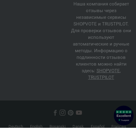
Наша компания собирает
отзывы через
независимые сервисы
SHOPVOTE и TRUSTPILOT.
Для проверки отзывов они
используют
автоматические и ручные
методы. Информацию о
подлинности отзывов
клиентов можно найти
здесь:
SHOPVOTE
,
TRUSTPILOT
Deutsch
English
Bosanski
Dansk
Español
Français
Hrvatski
Italiano
Nederlands
Norsk
Русский
Srpski