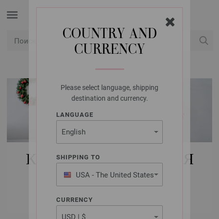
COUNTRY AND
CURRENCY
USD
Мой аккаунт
Please select language, shipping
destination and currency.
LANGUAGE
КУПИТЬ НАБОРЫ ДЛЯ
SHIPPING TO
ВЯЗАНИЯ FILATI
USA - The United States
of America
РОЖДЕСТВО
CURRENCY