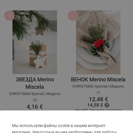
ЗВЕЗДА Merino
ВЕНОК Merino Miscela
Miscela
CHRISTMAS Special | Модель
11
CHRISTMAS Special | Модель
12,48 €
10
14,58 $
4,16 €
без НДС,
без учета стоимости
4,86 $
доставки
без НДС,
без учета стоимости
доставки
Мы используем файлы cookie в нашем интернет-
магазине. Некоторые из них необходимы для работы