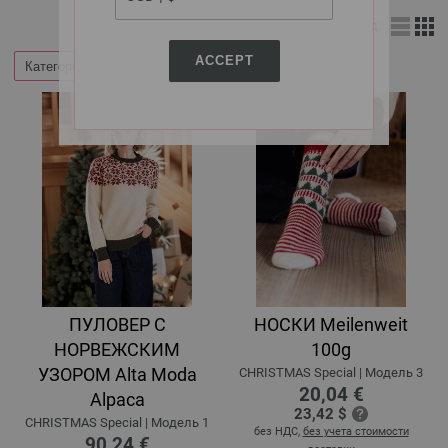
Вид:
ACCEPT
Категории
Фильтр по
ПУЛОВЕР С
НОСКИ Meilenweit
НОРВЕЖСКИМ
100g
УЗОРОМ Alta Moda
CHRISTMAS Special | Модель 3
20,04 €
Alpaca
23,42 $
CHRISTMAS Special | Модель 1
без НДС,
без учета стоимости
90,24 €