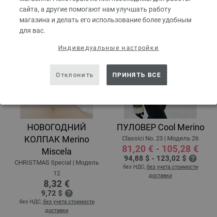
сайта, а другие помогают нам улучшать работу
магазина и делать его использование более удобным
для вас.
Индивидуальные настройки
Отклонить
ПРИНЯТЬ ВСЕ
НОВОГОДНИЙ
ПУЛОВЕР Cool Merino
КОЛПАК Merino
Classici No. 23 | Модель 26
81,20 € - 105,28 €
Miscela
94,88 $ - 123,02 $
CHRISTMAS Special | Модель
без НДС,
без учета стоимости
12
доставки
8,32 €
9,72 $
без НДС,
без учета стоимости
доставки