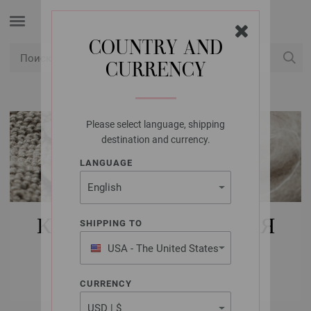
COUNTRY AND
CURRENCY
USD
Мой аккаунт
Please select language, shipping
destination and currency.
LANGUAGE
КУПИТЬ НАБОРЫ ДЛЯ
SHIPPING TO
ВЯЗАНИЯ FILATI
USA - The United States
of America
ИНТЕРЬЕР
CURRENCY