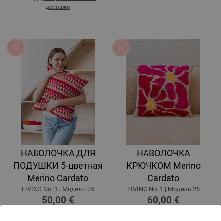
доставки
НАВОЛОЧКА ДЛЯ
НАВОЛОЧКА
ПОДУШКИ 5-цветная
КРЮЧКОМ Merino
Merino Cardato
Cardato
LIVING No. 1 | Модель 25
LIVING No. 1 | Модель 26
50,00 €
60,00 €
58,18 $
69,81 $
без НДС,
без учета стоимости
без НДС,
без учета стоимости