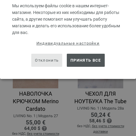
доставки
доставки
Мы используем файлы cookie в нашем интернет-
магазине. Некоторые из них необходимы для работы
сайта, а другие помогают нам улучшать работу
магазина и делать его использование более удобным
для вас.
Индивидуальные настройки
Отклонить
ПРИНЯТЬ ВСЕ
НАВОЛОЧКА
ЧЕХОЛ ДЛЯ
КРЮЧКОМ Merino
НОУТБУКА The Tube
Cardato
LIVING No. 1 | Модель 28a
50,24 €
LIVING No. 1 | Модель 27
58,46 $
55,00 €
без НДС,
без учета стоимости
64,00 $
доставки
без НДС,
без учета стоимости