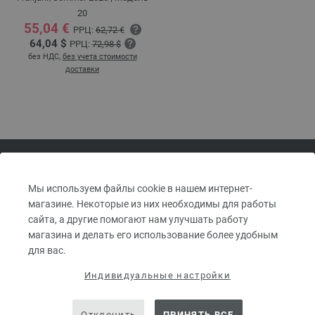
20
55,04 €
РРЦ:
62,72 €
64,04 $
РРЦ:
72,98 $
без НДС,
без учета стоимости
доставки
ИНТЕРНЕТ-МАГАЗИН FILATI —
Мы используем файлы cookie в нашем интернет-
ПРЯЖА И ШЕРСТЬ LANA
магазине. Некоторые из них необходимы для работы
сайта, а другие помогают нам улучшать работу
GROSSA
магазина и делать его использование более удобным
для вас.
Индивидуальные настройки
ПОДПИШИТЕСЬ НА НОВОСТНУЮ РАССЫЛКУ FILATI И
ПОЛУЧИТЕ КУПОН НА 10 €.*
Отклонить
ПРИНЯТЬ ВСЕ