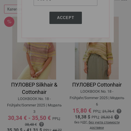
Категории
Фильтр по
ACCEPT
ПУЛОВЕР Silkhair &
ПУЛОВЕР Cottonhair
Cottonhair
LOOKBOOK No. 18 -
Frühjahr/Sommer 2025 | Модель
LOOKBOOK No. 18 -
6
Frühjahr/Sommer 2025 | Модель
15,80 €
РРЦ:
21,76 €
3
18,38 $
30,34 € - 35,50 €
РРЦ:
25,32 $
РРЦ:
без НДС,
без учета стоимости
38,48 €
доставки
35,30 $ - 41,31 $
РРЦ:
44,77