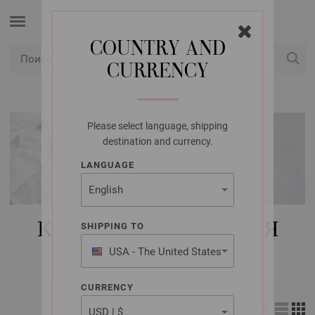
COUNTRY AND
CURRENCY
USD
Мой аккаунт
Please select language, shipping
destination and currency.
LANGUAGE
КУПИТЬ НАБОРЫ ДЛЯ
SHIPPING TO
ВЯЗАНИЯ FILATI
USA - The United States
of America
CURRENCY
Вид: