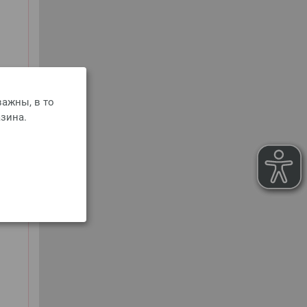
Y
ажны, в то
зина.