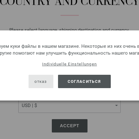
COUNTRY AND CURRENC
Please select language, shipping destination and currency.
LANGUAGE
уем куки файлы в нашем магазине. Некоторые из них очень в
другие помогают нам улучшить функциональность нашего мага
Individuelle Einstellungen
SHIPPING TO
USA - The United States of America
отказ
СОГЛАСИТЬСЯ
CURRENCY
ACCEPT