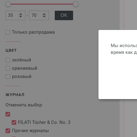
-
Только распродажа
Мы использ
ЦВЕТ
время как 
зелёный
оранжевый
розовый
ЖУРНАЛ
Отменить выбор
FILATI Tücher & Co. No. 3
Прочие журналы