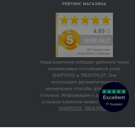
РЕЙТИНГ МАГАЗИНА
Наша компания собирает рейтинги через
независимых поставщиков услуг
SHOPVOTE и TRUSTPILOT. Они
используют автоматические и
мануальные способы для проверки
отзывов. Информацию о достоверности
отзывов клиентов можно найти здесь:
SHOPVOTE
,
TRUSTPILOT