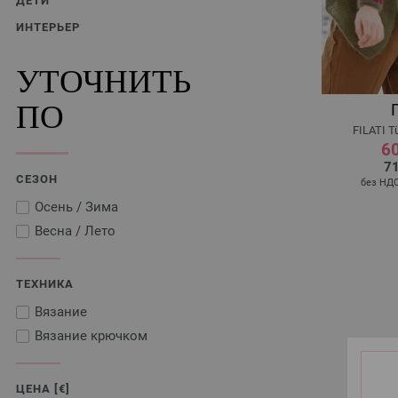
ДЕТИ
ИНТЕРЬЕР
УТОЧНИТЬ
ПО
FILATI T
60
71
СЕЗОН
без НД
Осень / Зима
Весна / Лето
ТЕХНИКА
Вязание
Вязание крючком
ЦЕНА [€]