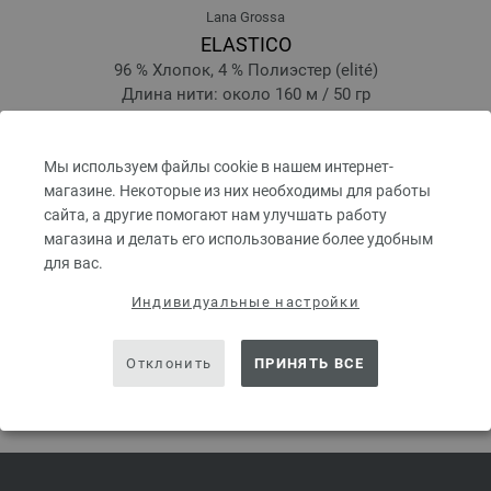
Lana Grossa
ELASTICO
96 % Хлопок, 4 % Полиэстер (elité)
Длина нити: около 160 м / 50 гр
Размер спиц: 3,5 - 4,5
4,66 €
5,42 $
Мы используем файлы cookie в нашем интернет-
kg
без НДС, без учета стоимости доставки, Цена за единицу:
93,20 €
/ kg
магазине. Некоторые из них необходимы для работы
сайта, а другие помогают нам улучшать работу
prev
next
магазина и делать его использование более удобным
для вас.
Индивидуальные настройки
ПОДЕЛИТЬСЯ ЭТОЙ СТРАНИЦЕЙ
Отклонить
ПРИНЯТЬ ВСЕ