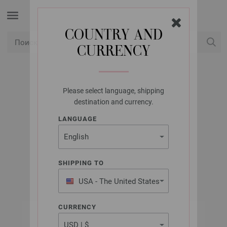
COUNTRY AND
CURRENCY
USD
Мой аккаунт
Please select language, shipping
UNION KNOPF
destination and currency.
UNION KNOPF
LANGUAGE
18001/12ММ
Артикул: 18001
SHIPPING TO
USA - The United States
of America
CURRENCY