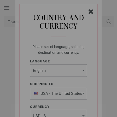
COUNTRY AND
CURRENCY
USD
Мой аккаунт
Please select language, shipping
UNION KNOPF
destination and currency.
UNION KNOPF
LANGUAGE
450275/20ММ
Артикул: 450275
SHIPPING TO
USA - The United States
of America
CURRENCY