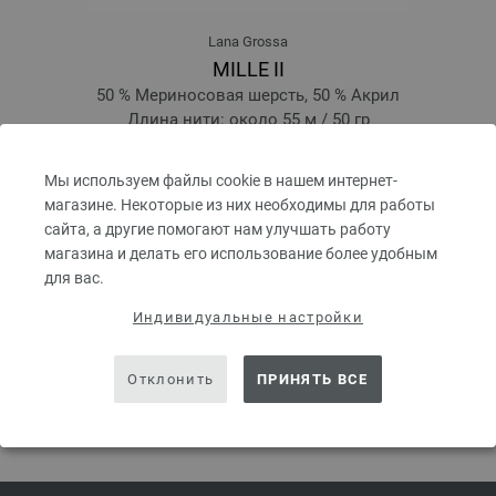
Lana Grossa
MILLE II
50 % Мериносовая шерсть, 50 % Акрил
Длина нити: около 55 м / 50 гр
Размер спиц: 7 - 8
4,24 €
Мы используем файлы cookie в нашем интернет-
4,95 $
магазине. Некоторые из них необходимы для работы
без НДС, без учета стоимости доставки, Цена за единицу:
84,80 €
/ kg
сайта, а другие помогают нам улучшать работу
prev
next
магазина и делать его использование более удобным
для вас.
Индивидуальные настройки
Отклонить
ПРИНЯТЬ ВСЕ
ПОДЕЛИТЬСЯ ЭТОЙ СТРАНИЦЕЙ