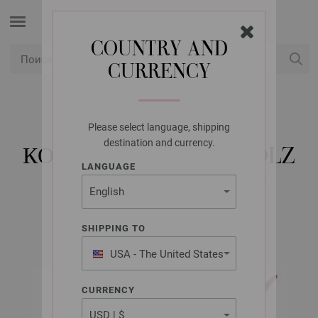
COUNTRY AND
CURRENCY
USD
Мой аккаунт
Please select language, shipping
LANA GROSSA
destination and currency.
КОНЧИКИ DESIGN-HOLZ
LANGUAGE
MULTICOLOR № 4,0
SHIPPING TO
USA - The United States
of America
CURRENCY