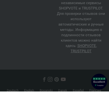
независимые сервисы
SHOPVOTE и TRUSTPILOT.
Для проверки отзывов они
используют
автоматические и ручные
методы. Информацию о
подлинности отзывов
клиентов можно найти
здесь:
SHOPVOTE
,
TRUSTPILOT
Deutsch
English
Bosanski
Dansk
Español
Français
Hrvatski
Italiano
Nederlands
Norsk
Русский
Srpski
Suomi
Svenska