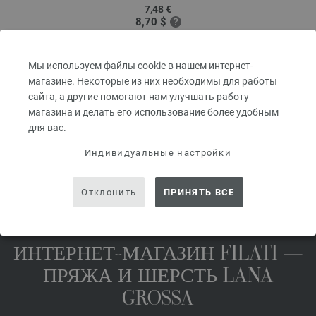
7,48 €
8,70 $
без НДС, без учета стоимости доставки, Цена за единицу:
149,60 €
/ kg
б
prev
next
Мы используем файлы cookie в нашем интернет-
магазине. Некоторые из них необходимы для работы
сайта, а другие помогают нам улучшать работу
магазина и делать его использование более удобным
для вас.
ПОДЕЛИТЬСЯ ЭТОЙ СТРАНИЦЕЙ
Индивидуальные настройки
Отклонить
ПРИНЯТЬ ВСЕ
ИНТЕРНЕТ-МАГАЗИН FILATI —
ПРЯЖА И ШЕРСТЬ LANA
GROSSA