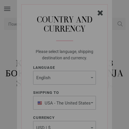
COUNTRY AND
CURRENCY
USD
Мой аккаунт
Please select language, shipping
LANA GROSSA
destination and currency.
КРУГЛЫЕ СПИЦЫ ИЗ
LANGUAGE
БОКОВОЕ ДЕРЕВО (TANJA
STEINBACH EDITION),
РАЗМЕР 10,0/40 CM
SHIPPING TO
USA - The United States
of America
CURRENCY