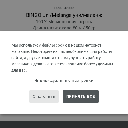
Lana Grossa
BINGO Uni/Melange уни/меланж
100 % Мериносовая шерсть
Длина нити: около 80 м / 50 гр
Размер спиц: 4,5 - 5,5
3,67 €
РРЦ:
5,60 €
Мы используем файлы cookie в нашем интернет-
4,27 $
РРЦ:
6,52 $
без НДС, без учета стоимости доставки, Цена за единицу:
73,40 €
/ kg
магазине. Некоторые из них необходимы для работы
сайта, а другие помогают нам улучшать работу
prev
next
магазина и делать его использование более удобным
для вас.
Индивидуальные настройки
Отклонить
ПРИНЯТЬ ВСЕ
ПОДЕЛИТЬСЯ ЭТОЙ СТРАНИЦЕЙ