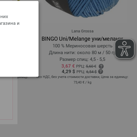
 них
агазина и
Lana Grossa
BINGO Uni/Melange уни/меланж
50 % Акрил
100 % Мериносовая шерсть
/ 50 гр
Длина нити: около 80 м / 50 гр
8
Размер спиц: 4,5 - 5,5
3,67 €
РРЦ:
5,60 €
4,29 $
РРЦ:
6,54 $
 Цена за единицу:
без НДС, без учета стоимости доставки, Цена за единицу:
73,40 €
/ kg