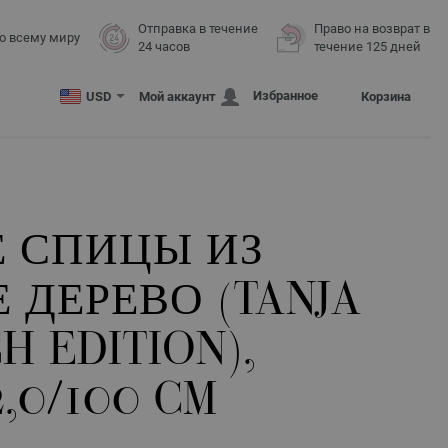
Отправка в течение
Право на возврат в
о всему миру
24 часов
течение 125 дней
Избранное
USD
Мой аккаунт
Корзина
 СПИЦЫ ИЗ
 ДЕРЕВО (TANJA
H EDITION),
,0/100 CM