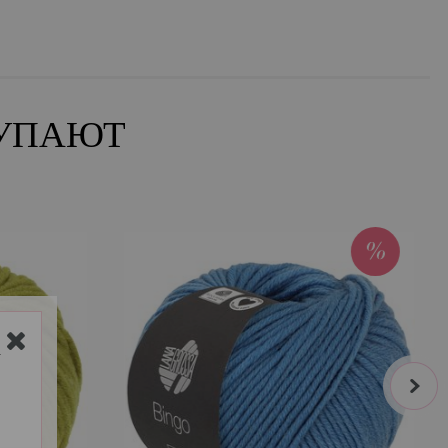
КУПАЮТ
Y
next