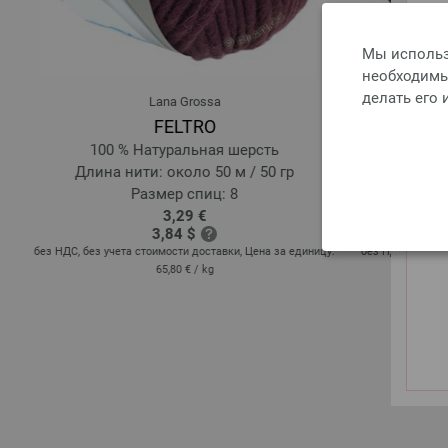
Мы использ
необходимы 
делать его
Lana Grossa
FELTRO
%
100 % Натуральная шерсть
70
Длина нити: около 50 м / 50 гр
Длина н
Размер спиц: 8
Р
3,29 €
3,84 $
без НДС, без учета стоимости доставки, Цена за единицу:
без НДС, без уче
65,80 €
/ kg
: